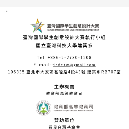
:::
臺灣國際學生創意設計大賽執行小組
國立臺灣科技大學建築系
Tel: +886-2-2730-1208
（另
E-mail:
tisdc.tw@gmail.com
開
106335 臺北市大安區基隆路4段43號 建築系RB707室
新
視
主辦機關
窗）
教育部高等教育司
贊助單位
看見台灣基金會