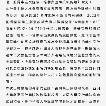
礪，並從中汲取經驗、培養與國際接軌的設計實力。
本計畫主持人林磐聳講座教授表示，因為有全球學生的積
極參與，臺灣的設計界才能夠不斷地向前邁進，2022年
臺灣國際學生創意設計大賽共徵得全球66個國家、867
所設計院校、16,749件作品共襄盛舉，隨著參與的國家
數逐年增加，不僅顯示出競賽的高度國際化，更代表臺灣
國際學生創意設計競賽已成為全球極具指標性的學生設計
競賽之一。特別感謝財團法人看見台灣基金會、財團法人
溫世仁文教基金會及財團法人電路板環境公益基金會的支
持與贊助，今年電路板環境公益基金會贊助的廠商指定特
別獎更增設各類別兩名的特別地區獎，冀望青年設計師們
碰撞出新奇、獨創的設計火花，並藉此提高產品的附加價
值。
本次出席會議的專家們包括：復興商工陳效宗校長、亞洲
大學創意設計學院陳啟雄副校長、大同大學設計學院吳志
富副校長、臺中科技大學設計學院蕭家孟副校長、正修科