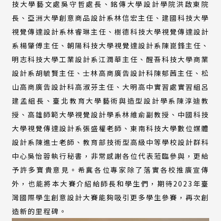
技大學藝文處吳守哲處長、銘傳大學設計學院洪啟東院
長、亞洲大學創意商品設計系林信宏主任、建國科技大學
視覺傳達設計系林睿琳主任、樹德科技大學視覺傳達設計
系楊肇傅主任、朝陽科技大學視覺達設計系陳崑鋒主任、
明志科技大學工業設計系江潤華主任、醒吾科技大學商業
設計系胡毓賢主任、士林高商廣告設計科陳郁茜主任、松
山高商廣告設計科高淑芬主任、大明高中實習處實習組呂
建孟組長、臺北教育大學藝術與造型設計學系陳淳迪教
授、高雄師範大學視覺設計學系林維俞副教授、中國科技
大學視覺傳達設計系張盛權老師、東南科技大學數位媒體
設計系陳進士老師、教育部技術型高級中等學校設計群科
中心吳怡蓉執行秘書，非常感謝各位代表蒞臨參與，更給
予許多寶貴意見。希冀各位專家除了落實各校推廣宣傳
外，也能將本大賽介紹給師長和學生們，期待2023年臺
灣國際學生創意設計大賽能夠吸引更多學生參賽，再次創
造新的里程碑。