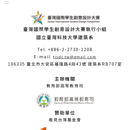
:::
臺灣國際學生創意設計大賽執行小組
國立臺灣科技大學建築系
Tel: +886-2-2730-1208
（另
E-mail:
tisdc.tw@gmail.com
開
106335 臺北市大安區基隆路4段43號 建築系RB707室
新
視
主辦機關
窗）
教育部高等教育司
贊助單位
看見台灣基金會