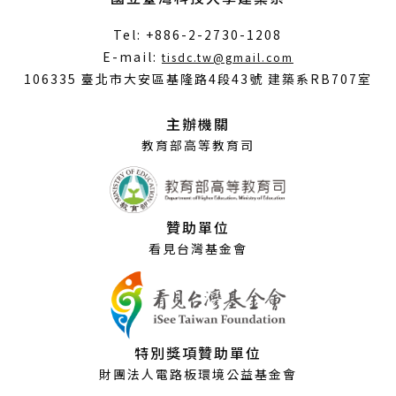
Tel: +886-2-2730-1208
（另
E-mail:
tisdc.tw@gmail.com
開
106335 臺北市大安區基隆路4段43號 建築系RB707室
新
視
主辦機關
窗）
教育部高等教育司
贊助單位
看見台灣基金會
特別獎項贊助單位
財團法人電路板環境公益基金會