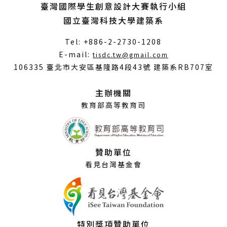
臺灣國際學生創意設計大賽執行小組
國立臺灣科技大學建築系
Tel: +886-2-2730-1208
（另
E-mail:
tisdc.tw@gmail.com
開
106335 臺北市大安區基隆路4段43號 建築系RB707室
新
視
主辦機關
窗）
教育部高等教育司
贊助單位
看見台灣基金會
特別獎項贊助單位