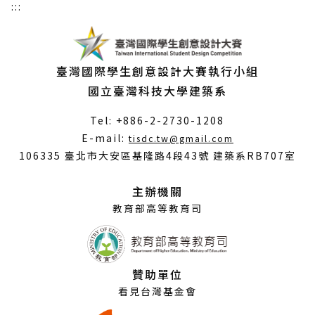
:::
臺灣國際學生創意設計大賽執行小組
國立臺灣科技大學建築系
Tel: +886-2-2730-1208
（另
E-mail:
tisdc.tw@gmail.com
開
106335 臺北市大安區基隆路4段43號 建築系RB707室
新
視
主辦機關
窗）
教育部高等教育司
贊助單位
看見台灣基金會