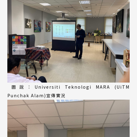
圖說：Universiti Teknologi MARA (UiTM
Punchak Alam)宣傳實況