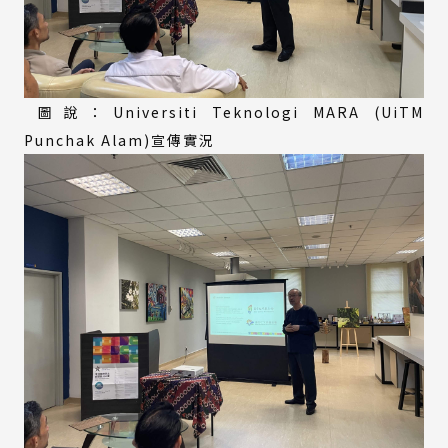
圖說：Universiti Teknologi MARA (UiTM
Punchak Alam)宣傳實況