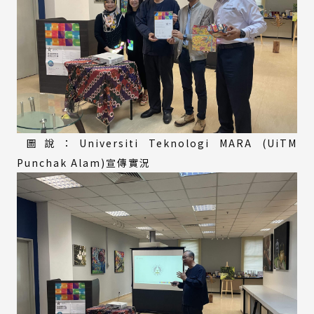
圖說：Universiti Teknologi MARA (UiTM
Punchak Alam)宣傳實況