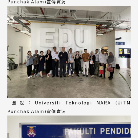
Punchak Alam)宣傳實況
圖說：Universiti Teknologi MARA (UiTM
Punchak Alam)宣傳實況