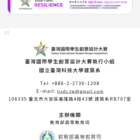
:::
臺灣國際學生創意設計大賽執行小組
國立臺灣科技大學建築系
Tel: +886-2-2730-1208
（另
E-mail:
tisdc.tw@gmail.com
開
106335 臺北市大安區基隆路4段43號 建築系RB707室
新
視
主辦機關
窗）
教育部高等教育司