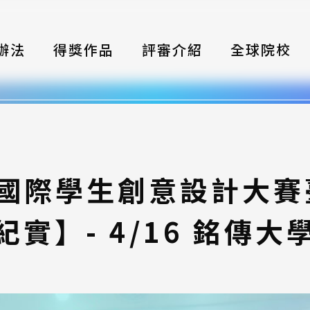
辦法
得獎作品
評審介紹
全球院校
織
伴
類別
灣國際學生創意設計大
式
紀實】- 4/16 銘傳大
獎項
年鑑
題