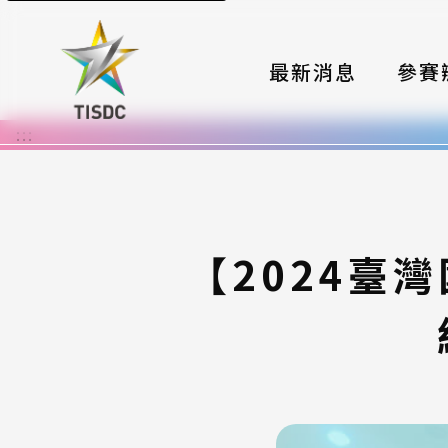
最新消息
參賽
:::
大賽組
國際夥
時程與
【2024臺
報名格
評選與
簡章與
常見問