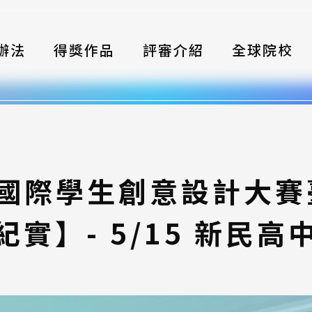
辦法
得獎作品
評審介紹
全球院校
織
伴
類別
灣國際學生創意設計大
式
紀實】- 5/15 新民高
獎項
年鑑
題