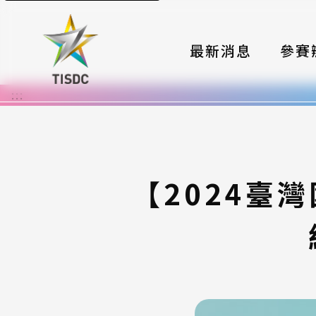
最新消息
參賽
:::
大賽組
國際夥
時程與
【2024臺
報名格
評選與
簡章與
常見問