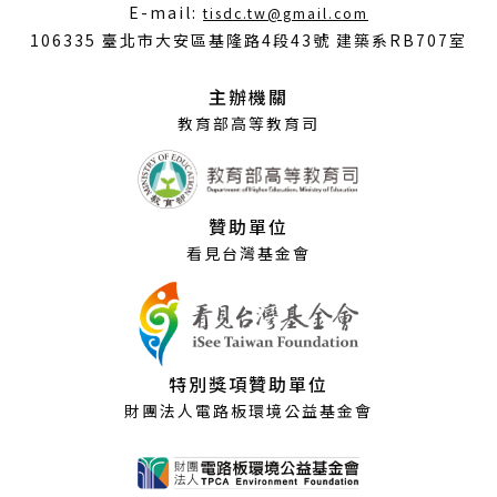
（另
E-mail:
tisdc.tw@gmail.com
開
106335 臺北市大安區基隆路4段43號 建築系RB707室
新
視
主辦機關
窗）
教育部高等教育司
贊助單位
看見台灣基金會
特別獎項贊助單位
財團法人電路板環境公益基金會