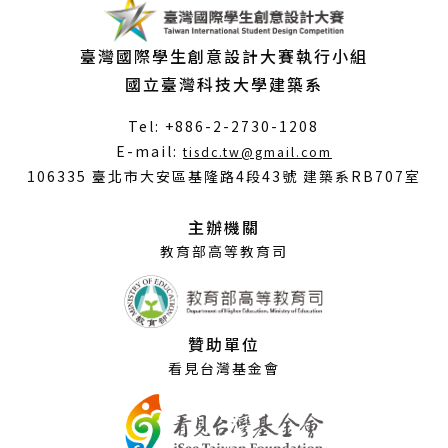
臺灣國際學生創意設計大賽執行小組
國立臺灣科技大學建築系
Tel: +886-2-2730-1208
（另
E-mail:
tisdc.tw@gmail.com
開
106335 臺北市大安區基隆路4段43號 建築系RB707室
新
視
主辦機關
窗）
教育部高等教育司
贊助單位
看見台灣基金會