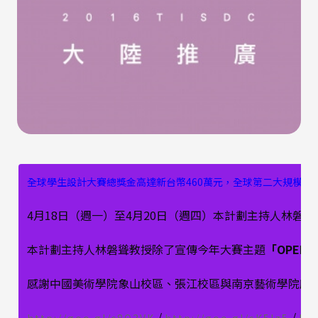
全球學生設計大賽總獎金高達新台幣460萬元，全球第二大規模學
4月18日（週一）至4月20日（週四）本計劃主持人林
本計劃主持人林磐聳教授除了宣傳今年大賽主題
「OPEN
感謝中國美術學院象山校區、張江校區與南京藝術學院所
/
/
(外部連結)
（另開新視窗）
(外部
（另
http://goo.gl/c8Q3VK
http://goo.gl/sK5lz5
htt