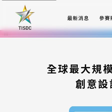
最新消息
參賽
:::
大賽組
國際夥
時程與
全球最大規模
報名格
創意設
評選與
簡章與
常見問