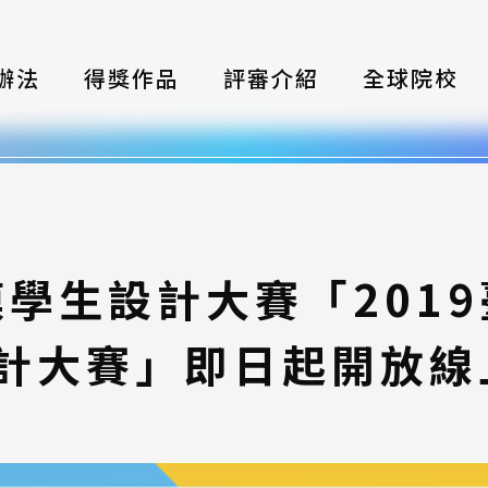
辦法
得獎作品
評審介紹
全球院校
織
伴
類別
學生設計大賽「201
式
計大賽」即日起開放線
獎項
年鑑
題