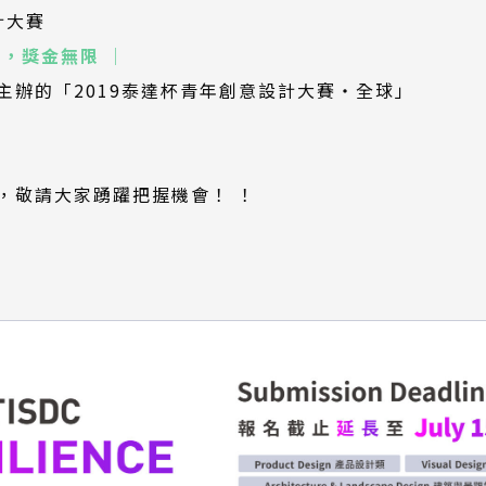
(外
（另
計大賽
部
開
，獎金無限 │
連
新
主辦的「2019泰達杯青年創意設計大賽・全球」
結)
視
窗）
，敬請大家踴躍把握機會！ ！