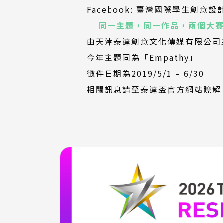
開
Facebook:
臺灣國際學生創意設
新
│ 同一主題，同一作品，兩個大賽
視
由天津泰達創意文化傳媒有限公司
窗）
今年主題同為「Empathy」
徵件日期為2019/5/1 – 6/30
(外
（另
相關訊息請至
泰達盃官方網站
瞭解
部
開
連
新
結)
視
窗）