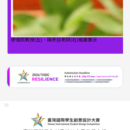
廖偉民教授(左)、陳彥廷老師(右)推廣實況
:::