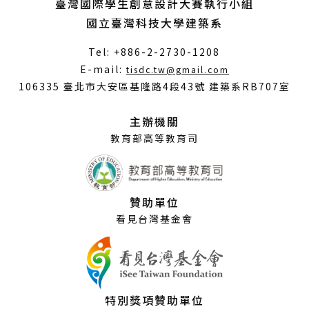
臺灣國際學生創意設計大賽執行小組
國立臺灣科技大學建築系
Tel: +886-2-2730-1208
（另
E-mail:
tisdc.tw@gmail.com
開
106335 臺北市大安區基隆路4段43號 建築系RB707室
新
視
主辦機關
窗）
教育部高等教育司
贊助單位
看見台灣基金會
特別獎項贊助單位