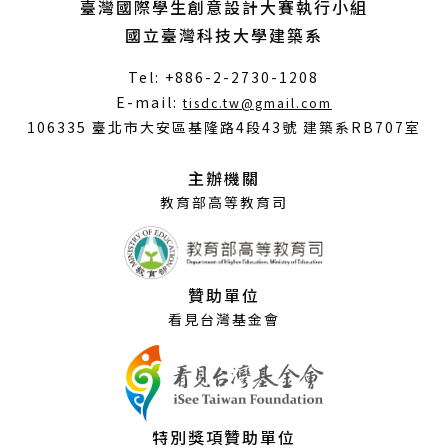
臺灣國際學生創意設計大賽執行小組
國立臺灣科技大學建築系
Tel: +886-2-2730-1208
（另
E-mail:
tisdc.tw@gmail.com
開
106335 臺北市大安區基隆路4段43號 建築系RB707室
新
視
主辦機關
窗）
教育部高等教育司
贊助單位
看見台灣基金會
特別獎項贊助單位