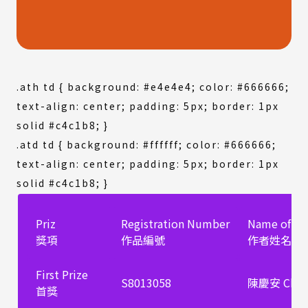
.ath td { background: #e4e4e4; color: #666666;
text-align: center; padding: 5px; border: 1px
solid #c4c1b8; }
.atd td { background: #ffffff; color: #666666;
text-align: center; padding: 5px; border: 1px
solid #c4c1b8; }
Priz
Registration Number
Name of Au
獎項
作品編號
作者姓名
First Prize
S8013058
陳慶安 Ching
首獎