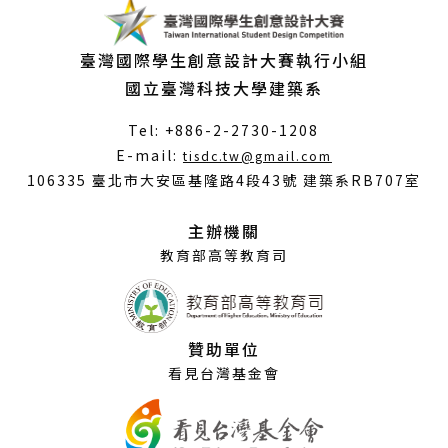
臺灣國際學生創意設計大賽執行小組
國立臺灣科技大學建築系
Tel: +886-2-2730-1208
（另
E-mail:
tisdc.tw@gmail.com
開
106335 臺北市大安區基隆路4段43號 建築系RB707室
新
視
主辦機關
窗）
教育部高等教育司
贊助單位
看見台灣基金會