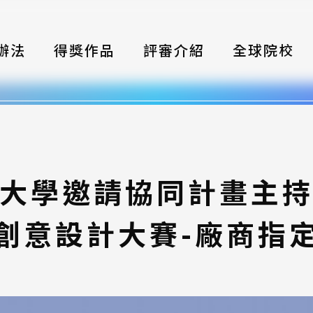
辦法
得獎作品
評審介紹
全球院校
織
伴
類別
大學邀請協同計畫主
式
創意設計大賽-廠商指
獎項
年鑑
題