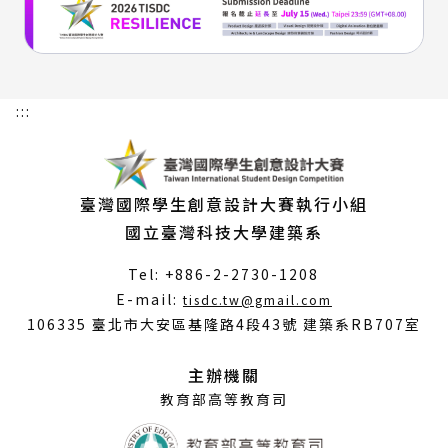
:::
臺灣國際學生創意設計大賽執行小組
國立臺灣科技大學建築系
Tel: +886-2-2730-1208
（另
E-mail:
tisdc.tw@gmail.com
開
106335 臺北市大安區基隆路4段43號 建築系RB707室
新
視
主辦機關
窗）
教育部高等教育司