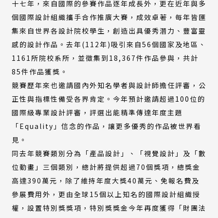
十七年，來自國際的參賽作品逐年成長外，更在近年與多
個國際設計組織攜手合作推廣大賽，成效卓著，每年皆匯
集來自世界各設計院校學生，創造出具優秀潛力、豐富靈
感的設計作品。去年(112年)吸引來自56個國家及地區、
1161所院校系所，並徵集到18,367件作品參與，共計
85件作品獲獎。
競賽歷年來也邀請國內外知名學者與設計師擔任評審，公
正性與指標性備受各界肯定。今年預計邀請超過
100
位的
國際級專業設計評審，評選出能精準傳達年度主題
「Equality」信念的作品，讓更多優秀的作品被世界看
見。
同去年競賽類別分為「產品設計」、「視覺設計」及「數
位動畫」三個類別，總計將提供超過70個獎項，總獎金
高達390萬元，除了維持年度大獎40萬元、免報名費及
參展費用外，更由全球15個以上知名的國際設計組織授
權，設置特別獎獎項，特別獎獎金今年再度獲得「財團法