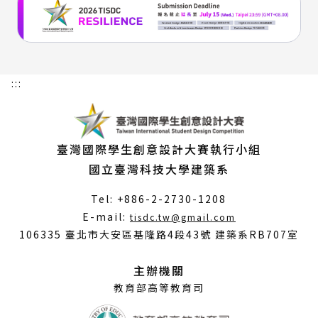
:::
臺灣國際學生創意設計大賽執行小組
國立臺灣科技大學建築系
Tel: +886-2-2730-1208
（另
E-mail:
tisdc.tw@gmail.com
開
106335 臺北市大安區基隆路4段43號 建築系RB707室
新
視
主辦機關
窗）
教育部高等教育司