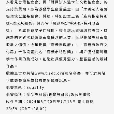
人看見台灣基金會」與「財團法人溫世仁文教基金會」的
支持與贊助。另為激發學生創意能量，由「財團法人電路
板環境公益基金會」贊助，特別設置三名「廠商指定特別
獎-環境永續獎」與六名「廠商指定特別獎-特別地區
獎」，希冀參賽學子們發掘、整合環境與循環的概念，以
創新的方式挑戰環境永續概念的本質，呈現臺灣設計永續
發展之價值，今年也與「嘉義市政府」、「嘉義市政府文
化局」合作設置九名「嘉義市特別獎」，期許促成臺灣產
學合作目的及成效，創造出具優秀潛力、豐富靈感的設計
作品。
歡迎至官方網站www.tisdc.org報名參賽，亦可於網站
下載競賽簡章並觀看更多競賽訊息。
競賽主題：Equality
競賽類別：產品設計類/視覺設計類/數位動畫類
收件日期：2024年5月20日至7月15日 臺北時間
23:59（GMT+08:00）