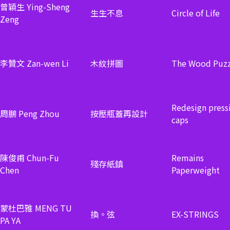
曾穎生 Ying-Sheng
生生不息
Circle of Life
Zeng
李贊文 Zan-wen Li
木紋拼圖
The Wood Puzz
Redesign press
周鵬 Peng Zhou
按壓瓶蓋再設計
caps
陳俊甫 Chun-Fu
Remains
殘存紙鎮
Chen
Paperweight
蒙杜巴雅 MENG TU
換。弦
EX-STRINGS
PA YA