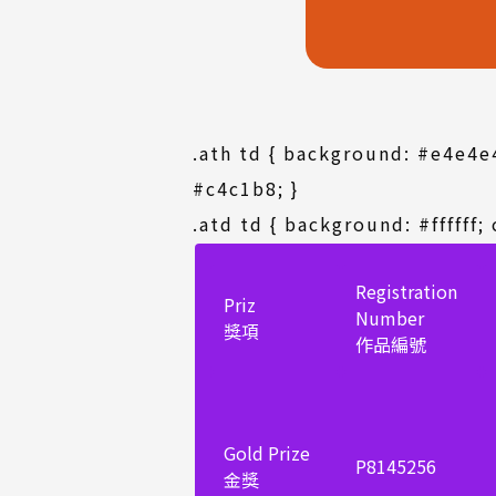
.ath td { background: #e4e4e4
#c4c1b8; }
.atd td { background: #ffffff;
Registration
Priz
Number
獎項
作品編號
Gold Prize
P8145256
金獎