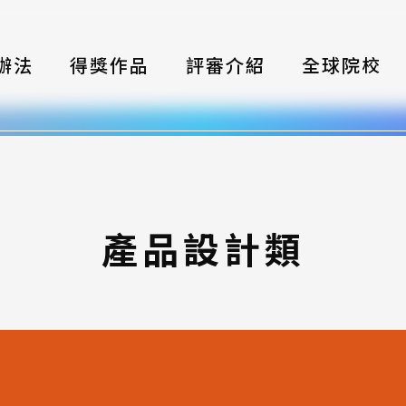
辦法
得獎作品
評審介紹
全球院校
織
伴
類別
產品設計類
式
獎項
年鑑
題