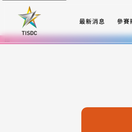
最新消息
參賽
:::
大賽組
國際夥
時程與
報名格
評選與
簡章與
常見問