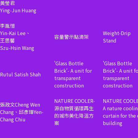
黃瑩君
Ying-Jun Huang
李胤愷
Yin-Kai Lee、
Weight-Drip
容量警示點滴架
王思馨
Stand
Szu-Hsin Wang
'Glass Bottle
'Glass Bottle
Brick'- A unit for
Brick'- A unit f
Rutul Satish Shah
transparent
transparent
construction
construction
NATURE COOLER-
NATURE COOLE
張政文Cheng Wen
源自物質循環再生
A nature cooli
Chang、邱彥璋Yen-
的城市美化降溫方
curtain for the
Chang Chiu
案
building