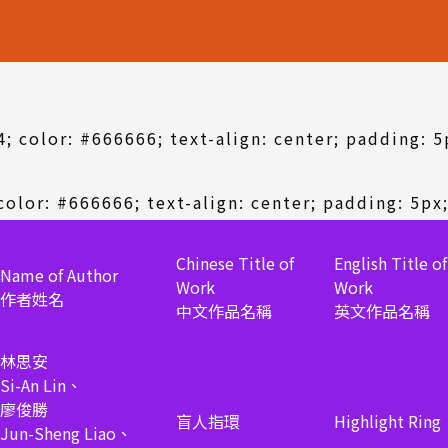
; color: #666666; text-align: center; padding: 5
 color: #666666; text-align: center; padding: 5px
Chinese Title of
English Title of
Name of Author
Work
Work
作者姓名
中文作品名稱
英文作品名稱
林思安
Si-An Lin、
廖俊勝
盲人指環
Highlight Ring
Jun-Sheng Liao、