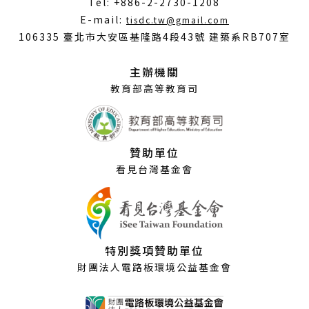
Tel: +886-2-2730-1208
（另
E-mail:
tisdc.tw@gmail.com
開
106335 臺北市大安區基隆路4段43號 建築系RB707室
新
視
主辦機關
窗）
教育部高等教育司
贊助單位
看見台灣基金會
特別獎項贊助單位
財團法人電路板環境公益基金會