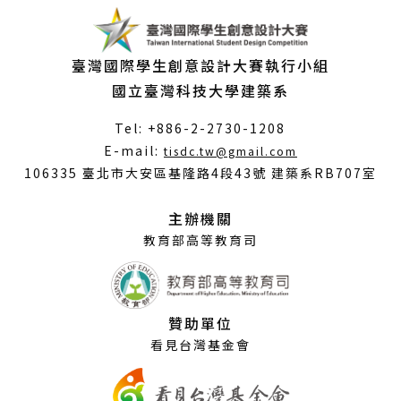
臺灣國際學生創意設計大賽執行小組
國立臺灣科技大學建築系
Tel: +886-2-2730-1208
（另
E-mail:
tisdc.tw@gmail.com
開
106335 臺北市大安區基隆路4段43號 建築系RB707室
新
視
主辦機關
窗）
教育部高等教育司
贊助單位
看見台灣基金會