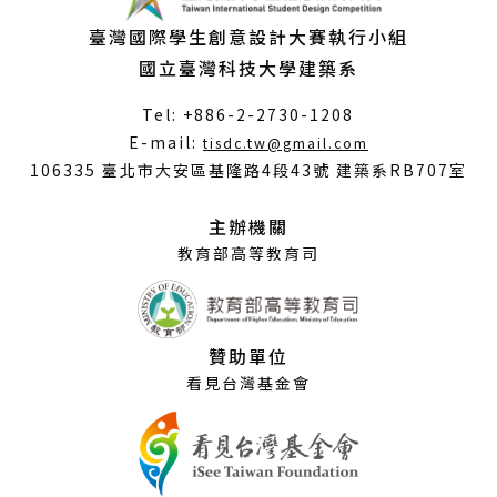
臺灣國際學生創意設計大賽執行小組
國立臺灣科技大學建築系
Tel: +886-2-2730-1208
（另
E-mail:
tisdc.tw@gmail.com
開
106335 臺北市大安區基隆路4段43號 建築系RB707室
新
視
主辦機關
窗）
教育部高等教育司
贊助單位
看見台灣基金會