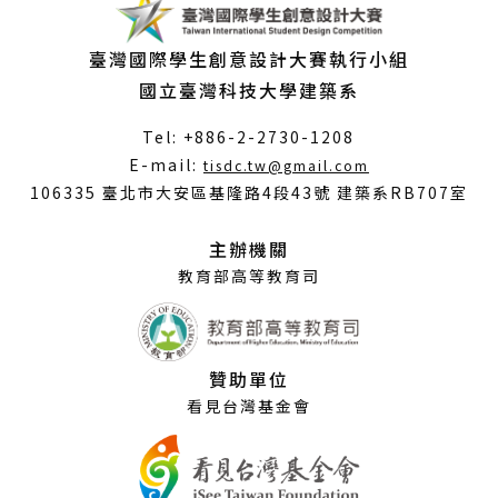
臺灣國際學生創意設計大賽執行小組
國立臺灣科技大學建築系
Tel: +886-2-2730-1208
（另
E-mail:
tisdc.tw@gmail.com
開
106335 臺北市大安區基隆路4段43號 建築系RB707室
新
視
主辦機關
窗）
教育部高等教育司
贊助單位
看見台灣基金會