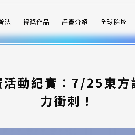
辦法
得獎作品
評審介紹
全球院校
織
伴
類別
活動紀實：7/25東
式
力衝刺！
獎項
年鑑
題