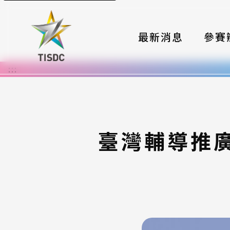
最新消息
參賽
:::
大賽組
國際夥
時程與
臺灣輔導推廣
報名格
評選與
簡章與
常見問