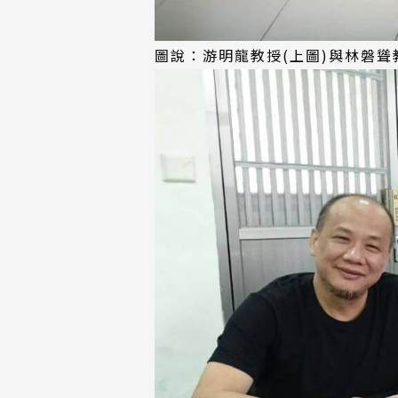
圖說：游明龍教授(上圖)與林磐聳