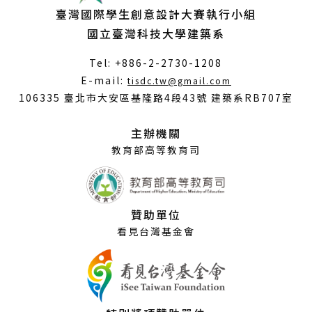
臺灣國際學生創意設計大賽執行小組
國立臺灣科技大學建築系
Tel: +886-2-2730-1208
（另
E-mail:
tisdc.tw@gmail.com
開
106335 臺北市大安區基隆路4段43號 建築系RB707室
新
視
主辦機關
窗）
教育部高等教育司
贊助單位
看見台灣基金會