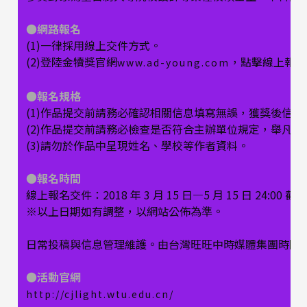
●網路報名
(1)一律採用線上交件方式。
(2)登陸金犢獎官網
，點擊線上報名
(外部連結)
（另開新視窗）
www.ad-young.com
●
報名規格
(1)作品提交前請務必確認相關信息填寫無誤，獲獎後信息
(2)作品提交前請務必檢查是否符合主辦單位規定，舉凡
(3)請勿於作品中呈現姓名、學校等作者資料。
●報名時間
線上報名交件：2018 年 3 月 15 日—5 月 15 日 24:00 截
※以上日期如有調整，以網站公佈為準。
日常投稿與信息管理維護。由台灣旺旺中時媒體集團時際
●活動官網
(外部連結)
（另開新視窗）
http://cjlight.wtu.edu.cn/