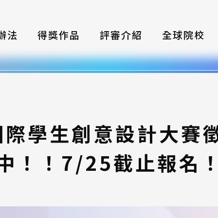
辦法
得獎作品
評審介紹
全球院校
織
伴
類別
灣國際學生創意設計大賽
式
中！！7/25截止報名
獎項
年鑑
題