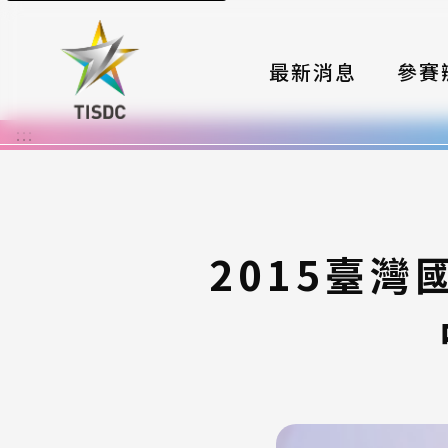
最新消息
參賽
:::
大賽組
國際夥
時程與
2015臺
報名格
評選與
簡章與
常見問