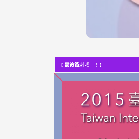
【
最後衝刺吧！！
】