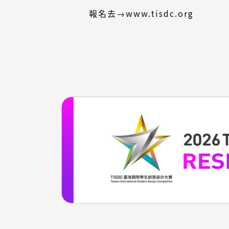
(外
www.tisdc.org
報名去→
部
連
結)