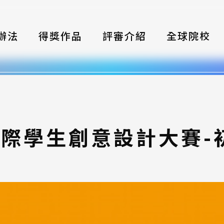
辦法
得獎作品
評審介紹
全球院校
織
伴
類別
國際學生創意設計大賽
式
獎項
年鑑
題