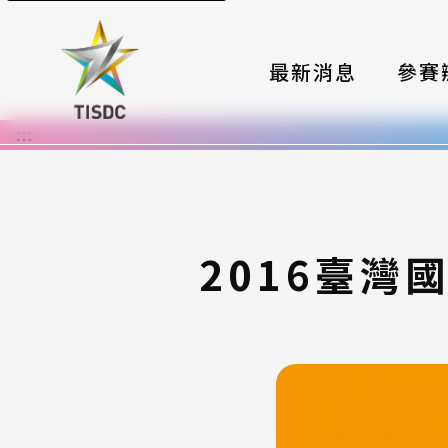
最新消息
參賽
:::
大賽組
國際夥
時程與
2016臺灣
報名格
評選與
簡章與
常見問