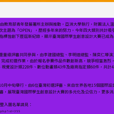
賽」由教育部青年發展署所主辦與推動，亞洲大學執行，財團法人
主題為「OPEN」，歷經多年來的努力，今年四大類別共計吸引
各項指標皆創下歷屆新紀錄，顯示臺灣國際學生創意設計大賽已成
重量級評審共同參與，由李建國總監、李明道總監、陳奕仁導演
-13日，完成初選作業，由於報名參賽作品件數創新高，競爭相當激
視覺設計類228件、數位動畫類43件及廠商指定類60件，共計4
10月中旬舉行，由6位臺灣初選評審、來自世界各地15個國際設
評審，展現臺灣國際學生創意設計大賽的多元化及公信力，更多
完整入圍名單請見：
.php?id=355