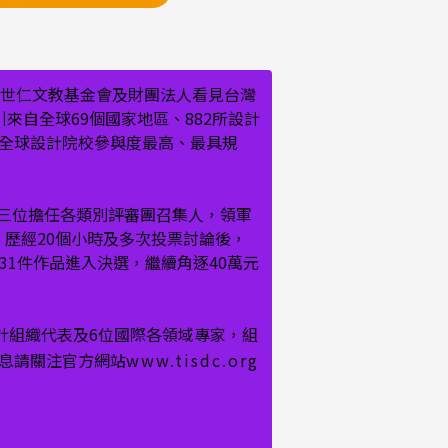
溫世仁文教基金會及財團法人看見台灣
來自全球69個國家地區、882所設計
為全球設計院校參與度最高、最具規
三位擔任各類別評審團召集人，領軍
烈，歷經20個小時及多次投票討論後，
31件作品進入決選，繼續角逐40萬元
計組織代表及6位國際各領域專家，組
消息請關注官方網站
www.tisdc.org