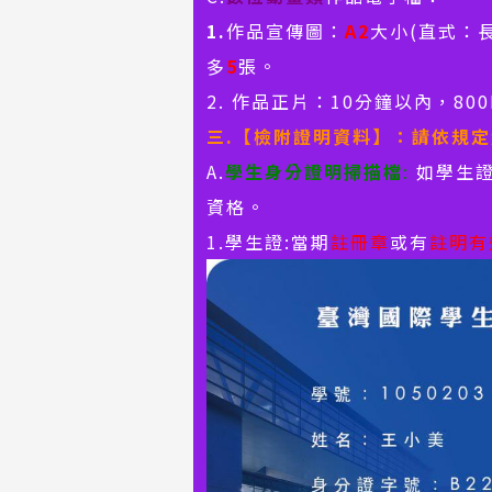
1.
作品宣傳圖：
A2
大小(直式：長
多
5
張。
2. 作品正片：10分鐘以內，800
三
.
【
檢附證明資料
】：
請依規定
A.
學生身分證明掃描檔
:
如學生證
資格。
1.學生證:當期
註冊章
或有
註明有