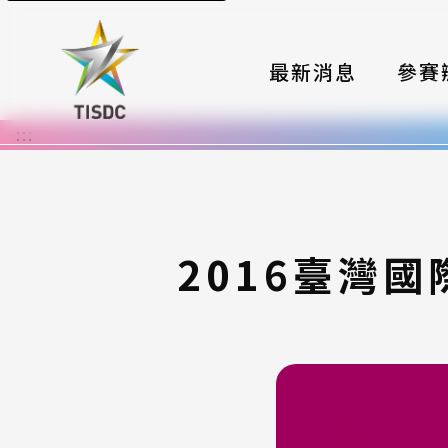
最新消息
參賽
:::
大賽組
國際夥
時程與
2016臺灣
報名格
評選與
簡章與
常見問