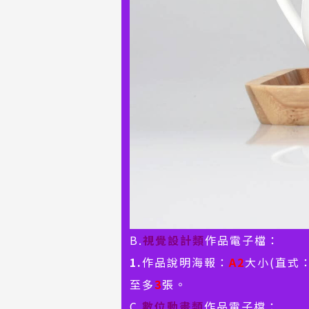
B.
視覺設計類
作品電子檔：
1.
作品說明海報：
A2
大小(直式：
至多
3
張。
C.
數位動畫類
作品電子檔：