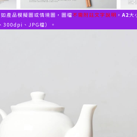
，如產品模擬圖或情境圖，圖檔
不需附註文字說明
，
A2
大
、300dpi、JPG檔）。