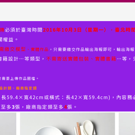
傳
必須於臺灣時間
2016
年10月3日（星期一）
，
臺北時間
關權益。
需繳交模型
、實體作品
，只需要繳交作品輸出海報即可，輸出海報
書籍設計…等類型，
不需寄送實體包裝、實體書籍
…等，
只需要上傳作品圖檔。
設計類、廠商指定類
長59.4×寬42cm或橫式：長42×寬59.4cm)，內
類至多
3
張，廠商指定類至多
4
張。