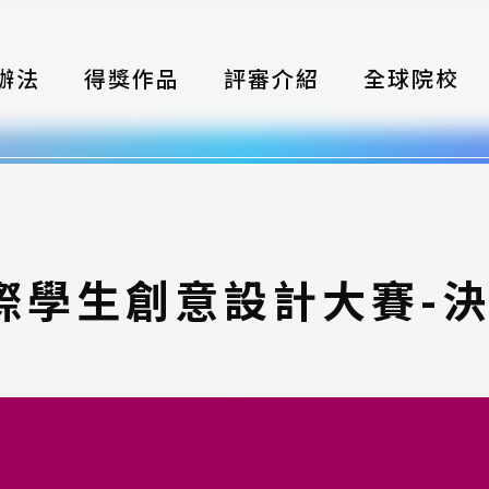
辦法
得獎作品
評審介紹
全球院校
織
伴
類別
國際學生創意設計大賽-
式
獎項
年鑑
題