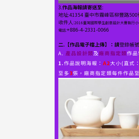
3.
作品海報請寄送至
:
地址
41354 臺中市霧峰區柳豐路50
:
收件人
:
2016臺灣國際學生創意設計大賽執行小
+886-4-2331-0066
:
電話
二
.
【作品電子檔上傳】：
請
登錄帳號
A.
產品設計類
及
廠商指定類
作品
1.
作品說明海報：
A2
大小(直式：
至多
3
張，廠商指定類每件作品