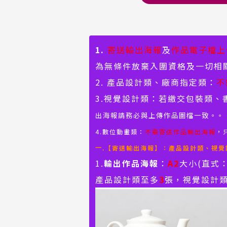
1.
寄送輸出海報
及
作品電子檔上
為無條件放棄入圍資格及一切相
2. 產品設計類、廠商指定類：
不
3.視覺設計類：若繳交包裝類、
出海報請務必與
上傳作品圖檔一致
。
。
4.數位動畫類：
不需寄送作品輸出海報
，
【寄送輸出海報】：產品設計類、視覺
一.
1.
輸出作品海報
：
A2
大小(直式：
產品設計類至多
3
張，視覺設計