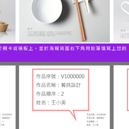
於襯卡或裱板上，並於海報背面右下角用鉛筆填寫上您的
。