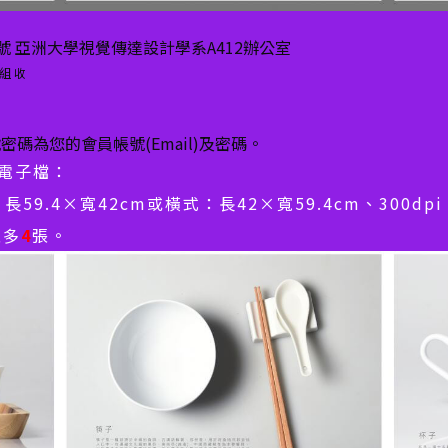
0號 亞洲大學視覺傳達設計學系A412辦公室
組 收
密碼為您的會員帳號(Email)及密碼。
電子檔：
長59.4×寬42cm或橫式：長42×寬59.4cm、300d
至多
4
張。