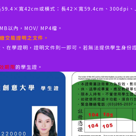
59.4×寬42cm或橫式：長42×寬59.4cm、300dp
MB以內，MOV/ MP4檔。
繳交能證明之文件。
、在學證明，證明文件則一即可。若無法提供學生身份
效期限
的學生證。