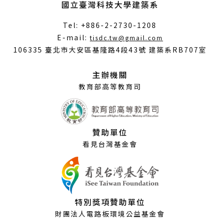
國立臺灣科技大學建築系
Tel: +886-2-2730-1208
（另
E-mail:
tisdc.tw@gmail.com
開
106335 臺北市大安區基隆路4段43號 建築系RB707室
新
視
主辦機關
窗）
教育部高等教育司
贊助單位
看見台灣基金會
特別獎項贊助單位
財團法人電路板環境公益基金會