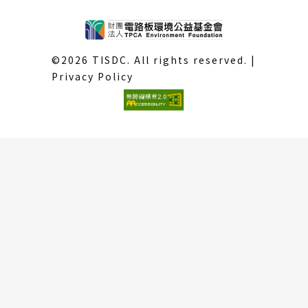
©2026 TISDC. All rights reserved. |
Privacy Policy
(外
部
連
結)