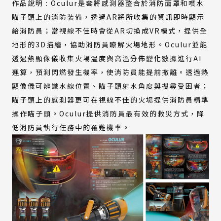
作品說明 : Oculur是套將感測器整合於消防面罩和噴水
瞄子頭上的消防裝備，透過AR將所收集的資訊即時顯示
給消防員；當視線不佳時會從AR切換成VR模式，提供全
地形的3D描繪，協助消防員瞭解火場地形。Oculur並能
透過熱顯像儀收集火場溫度與高溫分佈變化數據進行AI
運算，預測閃燃發生機率，使消防員能提前撤離。透過熱
顯像儀可辨識水線位置、瞄子頭射水角度與搜尋受困者；
瞄子頭上的感測器更可在視線不佳的火場提供消防員精準
操作瞄子頭。Oculur提供消防員最有效的救災方式，降
低消防員執行任務中的罹難機率。