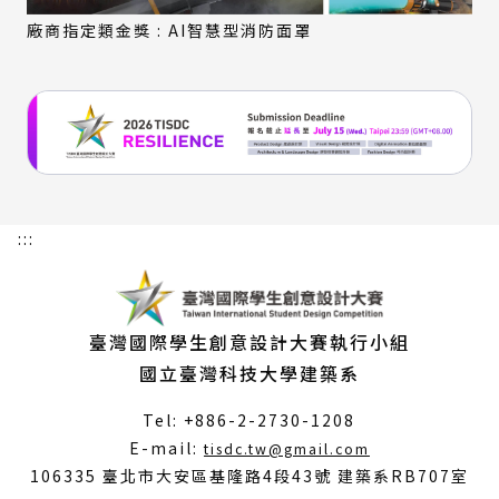
廠商指定類金獎 : AI智慧型消防面罩
:::
臺灣國際學生創意設計大賽執行小組
國立臺灣科技大學建築系
Tel: +886-2-2730-1208
（另
E-mail:
tisdc.tw@gmail.com
開
106335 臺北市大安區基隆路4段43號 建築系RB707室
新