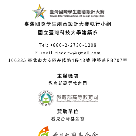
臺灣國際學生創意設計大賽執行小組
國立臺灣科技大學建築系
Tel: +886-2-2730-1208
（另
E-mail:
tisdc.tw@gmail.com
開
106335 臺北市大安區基隆路4段43號 建築系RB707室
新
視
主辦機關
窗）
教育部高等教育司
贊助單位
看見台灣基金會