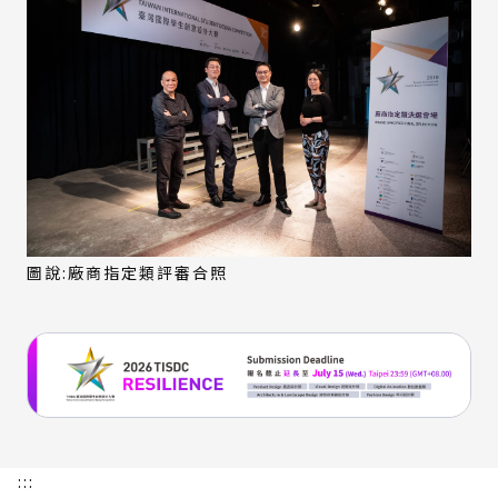
圖說:廠商指定類評審合照
:::