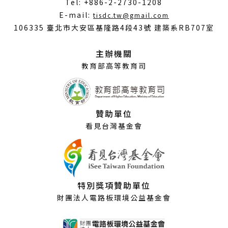
Tel: +886-2-2730-1208
（另
E-mail:
tisdc.tw@gmail.com
開
106335 臺北市大安區基隆路4段43號 建築系RB707室
新
視
主辦機關
窗）
教育部高等教育司
贊助單位
看見台灣基金會
特別獎項贊助單位
財團法人電路板環境公益基金會