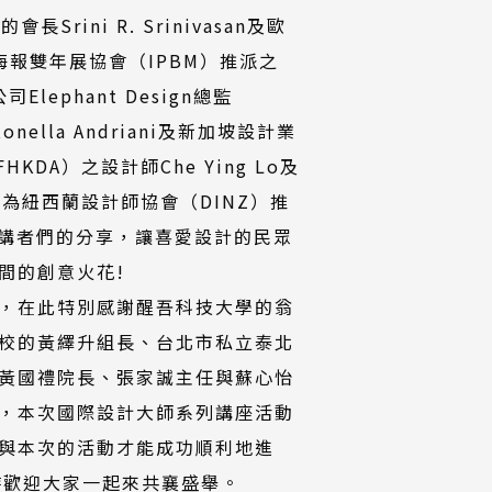
ini R. Srinivasan及歐
籍海報雙年展協會（IPBM）推派之
Elephant Design總監
ella Andriani及新加坡設計業
DA）之設計師Che Ying Lo及
的講者為紐西蘭設計師協會（DINZ）推
，透過講者們的分享，讓喜愛設計的民眾
間的創意火花!
，在此特別感謝醒吾科技大學的翁
校的黃繹升組長、台北市私立泰北
黃國禮院長、張家誠主任與蘇心怡
，本次國際設計大師系列講座活動
與本次的活動才能成功順利地進
時歡迎大家一起來共襄盛舉。