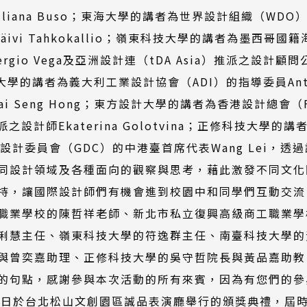
ana Buso；東海大學的講者為世界設計組織（WDO）的會長Sr
ivi Tahkokallio；嶺東科技大學的講者為墨西哥國
rgio Vega及亞洲設計連（tDA Asia）推派之設計顧問公司
臺科技大學的講者為義大利工業設計協會（ADI）的指導委員Anton
 Seng Hong；東方設計大學的講者為香港設計總會（FHK
派之設計師Ekaterina Golotvina；正修科技大學
及德國設計委員會（GDC）的中港臺首席代表Wang Lei
同設計領域及各種面向的觀察與思考，藉此激發不同文化
持，讓國際設計師們有機會進到校園中和同學們互動交流
職業學校的陳哲祥老師、新北市私立復興高級商工職業學
俐慧主任、嶺東科技大學的符逸群主任、南臺科技大學的
與曾奕嘉助理、正修科技大學的吳守哲院長與黃品嘉助教
的句點，感謝參與本次活動的所有來賓，因為有您們的參
月6日於台北松山文創園區誠品表演廳舉行的頒獎典禮，屆