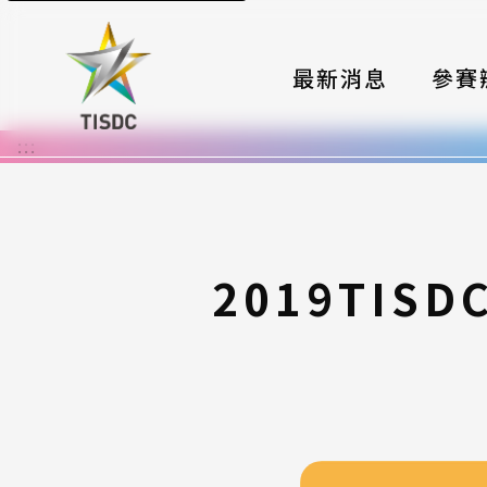
最新消息
參賽
:::
大賽組
國際夥
時程與
2019TI
報名格
評選與
簡章與
常見問