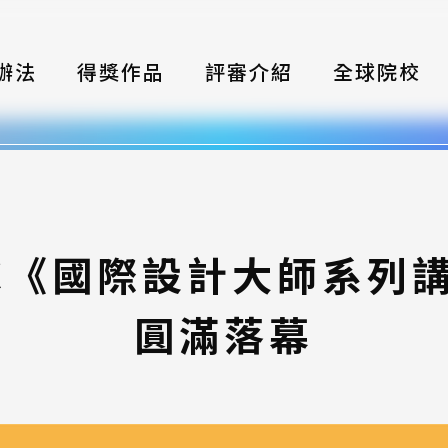
辦法
得獎作品
評審介紹
全球院校
織
伴
類別
SDC《國際設計大師系列
式
圓滿落幕
獎項
年鑑
題