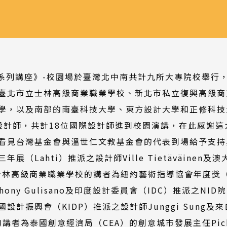
大師系列講座》-校園場於臺灣北中南共計九所大專院校舉行，
臺北市立士林高級商業職業學校、新北市私立復興高級商
學，以及南部的南臺科技大學、東方設計大學和正修科技
設計師，共計18位國際設計師進到校園演講，在此感謝
看見台灣基金會與溫世仁文教基金會的代表到場給予支持
（Lahti）推派之設計師Ville Tietäväinen
林高級商業職業學校的講者為紐約藝術指導協會年度獎（The One
ony Gulisano及印度設計委員會（IDC）推派之NID院長
計振興會（KIDP）推派之設計師Junggi Sung及來
講者為泰國創意經濟局（CEA）的創意城市發展主任Pichit 