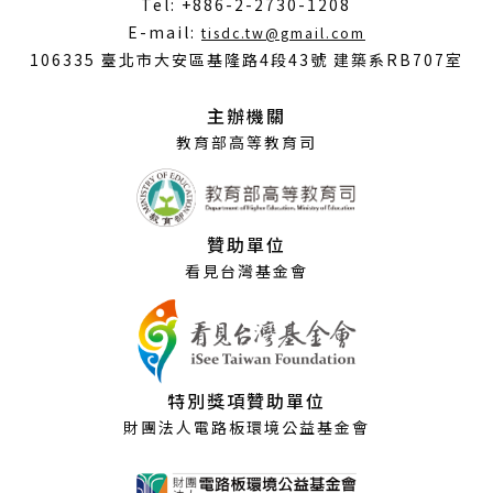
Tel: +886-2-2730-1208
（另
E-mail:
tisdc.tw@gmail.com
開
106335 臺北市大安區基隆路4段43號 建築系RB707室
新
視
主辦機關
窗）
教育部高等教育司
贊助單位
看見台灣基金會
特別獎項贊助單位
財團法人電路板環境公益基金會