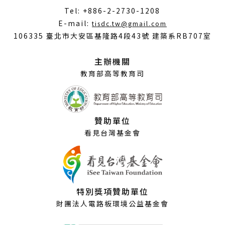
Tel: +886-2-2730-1208
（另
E-mail:
tisdc.tw@gmail.com
開
106335 臺北市大安區基隆路4段43號 建築系RB707室
新
視
主辦機關
窗）
教育部高等教育司
贊助單位
看見台灣基金會
特別獎項贊助單位
財團法人電路板環境公益基金會