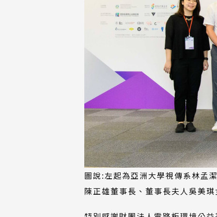
圖說:左起為亞洲大學視傳系林孟
陳正雄董事長、董事長夫人吳美琪
特別感謝財團法人電路板環境公益