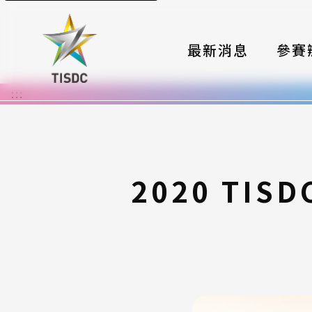
最新消息
參賽
:::
大賽組
國際夥
時程與
2020 T
報名格
評選與
簡章與
常見問