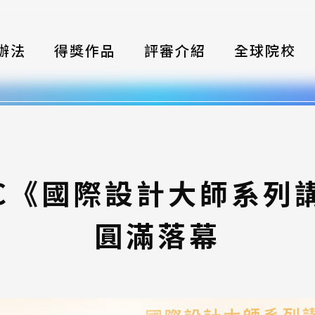
辦法
得獎作品
評審介紹
全球院校
織
伴
類別
ISDC《國際設計大師系列
式
圓滿落幕
獎項
年鑑
題