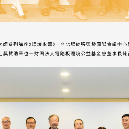
際設計大師系列講座X環境永續》-台北場於張榮發國際會議中
指定獎贊助單位—財團法人電路板環境公益基金會董事長