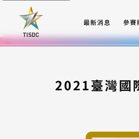
最新消息
參賽
:::
大賽組
國際夥
時程與
2021臺灣
報名格
評選與
簡章與
常見問