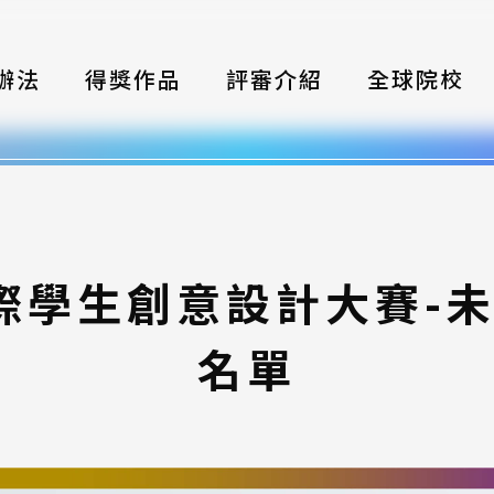
辦法
得獎作品
評審介紹
全球院校
織
伴
類別
國際學生創意設計大賽-
式
名單
獎項
年鑑
題