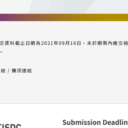
交資料截止日期為2021年09月16日，未於期限內繳交
。
(外
(外
連結
/
騰訊連結
部
部
連
連
結)
結)