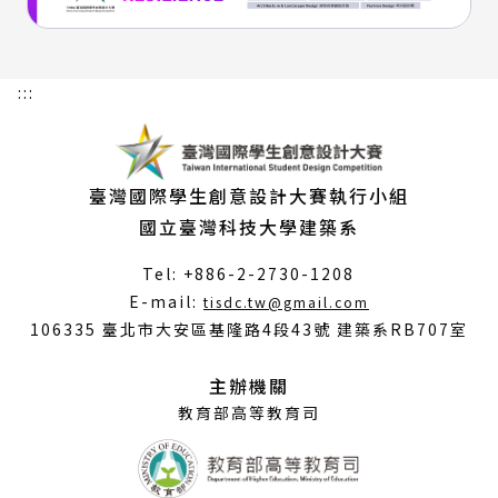
:::
臺灣國際學生創意設計大賽執行小組
國立臺灣科技大學建築系
Tel: +886-2-2730-1208
（另
E-mail:
tisdc.tw@gmail.com
開
106335 臺北市大安區基隆路4段43號 建築系RB707室
新
視
主辦機關
窗）
教育部高等教育司