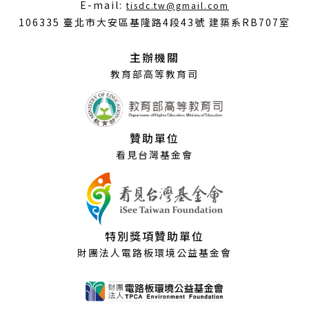
（另
E-mail:
tisdc.tw@gmail.com
開
106335 臺北市大安區基隆路4段43號 建築系RB707室
新
視
主辦機關
窗）
教育部高等教育司
贊助單位
看見台灣基金會
特別獎項贊助單位
財團法人電路板環境公益基金會