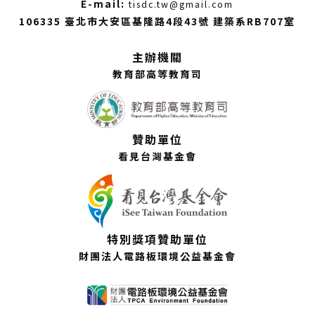
（另
E-mail:
tisdc.tw@gmail.com
開
106335 臺北市大安區基隆路4段43號 建築系RB707室
新
視
主辦機關
窗）
教育部高等教育司
贊助單位
看見台灣基金會
特別獎項贊助單位
財團法人電路板環境公益基金會