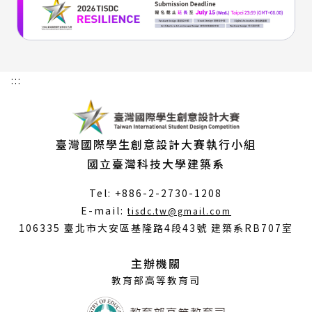
:::
臺灣國際學生創意設計大賽執行小組
國立臺灣科技大學建築系
Tel: +886-2-2730-1208
（另
E-mail:
tisdc.tw@gmail.com
開
106335 臺北市大安區基隆路4段43號 建築系RB707室
新
視
主辦機關
窗）
教育部高等教育司