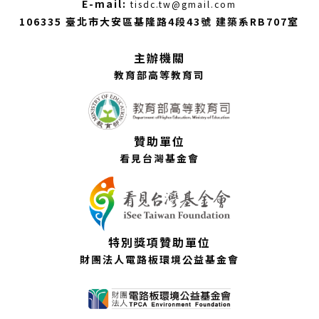
（另
E-mail:
tisdc.tw@gmail.com
開
106335 臺北市大安區基隆路4段43號 建築系RB707室
新
視
主辦機關
窗）
教育部高等教育司
贊助單位
看見台灣基金會
特別獎項贊助單位
財團法人電路板環境公益基金會