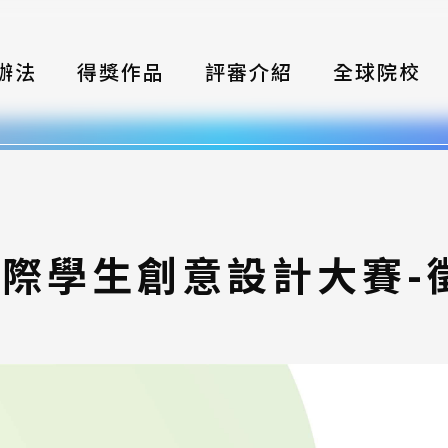
辦法
得獎作品
評審介紹
全球院校
織
伴
類別
國際學生創意設計大賽
式
獎項
年鑑
題