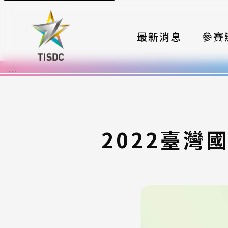
最新消息
參賽
:::
大賽組
國際夥
時程與
2022臺灣
報名格
評選與
簡章與
常見問