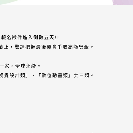
，報名徵件進入
倒數五天
!!
59截止，敬請把握最後機會爭取高額獎金。
—
世界一家，全球永續。
視覺設計類」、「數位動畫類」共三類。