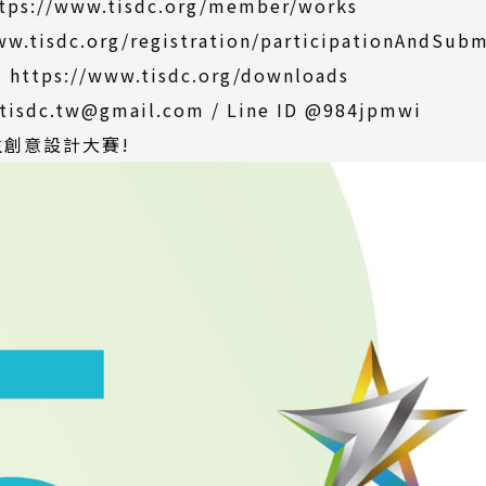
（另
tps://www.tisdc.org/member/works
開
ww.tisdc.org/registration/participationAndSubm
新
（另
:
https://www.tisdc.org/downloads
視
開
dc.tw@gmail.com / Line ID @984jpmwi
窗）
新
生創意設計大賽!
視
窗）