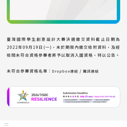
臺灣國際學生創意設計大賽決選繳交資料截止日期為
2022年09月19日(一)，未於期限內繳交檢附資料，及經
檢閱未符合資格參賽者將予以取消入圍資格，特以公告。
(外
(外
未符合參賽資格名單：
/
Dropbox連結
騰訊連結
部
部
連
連
結)
結)
:::