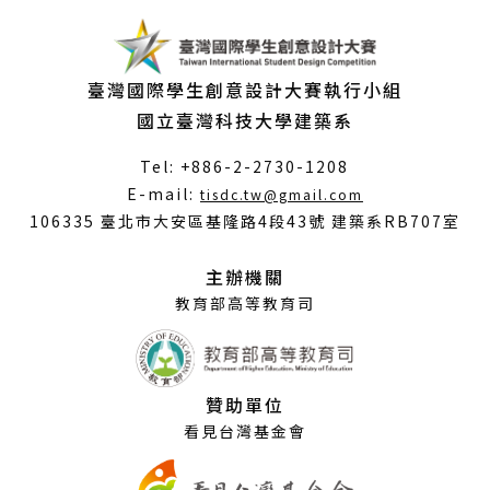
臺灣國際學生創意設計大賽執行小組
國立臺灣科技大學建築系
Tel: +886-2-2730-1208
（另
E-mail:
tisdc.tw@gmail.com
開
106335 臺北市大安區基隆路4段43號 建築系RB707室
新
視
主辦機關
窗）
教育部高等教育司
贊助單位
看見台灣基金會