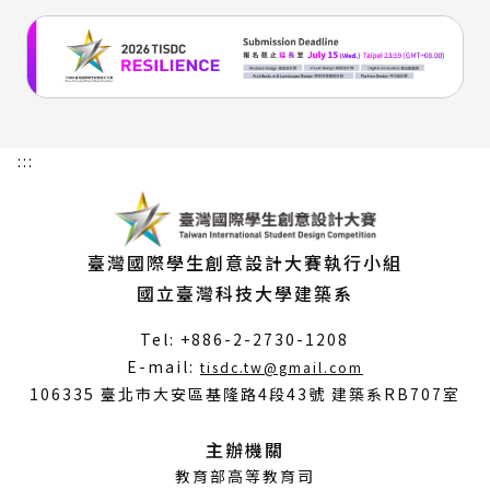
:::
臺灣國際學生創意設計大賽執行小組
國立臺灣科技大學建築系
Tel: +886-2-2730-1208
（另
E-mail:
tisdc.tw@gmail.com
開
106335 臺北市大安區基隆路4段43號 建築系RB707室
新
視
主辦機關
窗）
教育部高等教育司