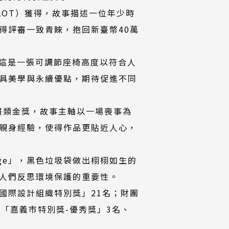
OT）獲得，故事描述一位年少時
得評審一致青睞，抱回新臺幣40萬
金獎肯定，這是一張可調節座椅高度以符合人
具美學與永續優點，期待促進不同
動畫類金獎，故事主軸以一場喪事為
親身經驗，使得作品更貼近人心，
arbage」，黑色垃圾袋做出栩栩如生的
人們反思環境保護的重要性。
國際設計組織特別獎」21名；財團
「嘉義市特別獎-優秀獎」3名、