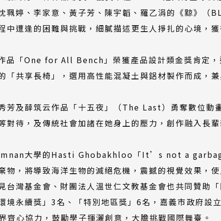
沈珮婷、李家意、黃子芳、陳宇韜、羅乙涓的《黥》（BL
程中遭逢的困難與挑戰，細膩描述更生人掙扎的心境，獲
anto作品「One for All Bench」榮獲產品設計類
的「共享長椅」，選用高性能混凝土與鋁材製作而成，兼
芳及薛筑云作品「十五夜」（The Last）勇奪數位
等對待，及傳統社會加諸在她身上的壓力，創作融入長輩
n大學的Hasti Ghobakhloo「It’s not a g
棄物，將導致海洋生物的滅絕危機，震撼的視覺效果，使
見台灣基金會、財團法人溫世仁文教基金會也共同贊助「
環境永續獎」3名、「特別地區獎」6名，嘉義市政府設立
各界齊心協力，鼓勵學子揮灑創意，大膽挑戰國際舞臺。