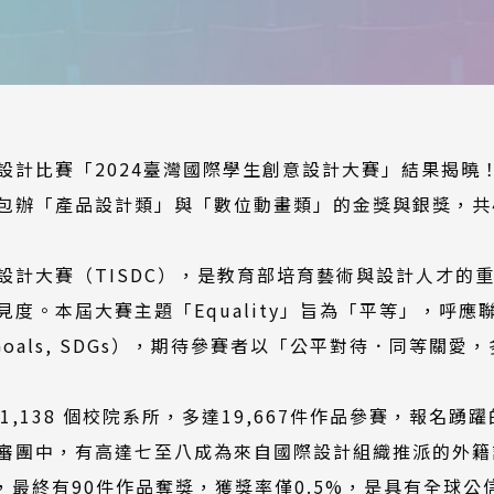
設計比賽「2024臺灣國際學生創意設計大賽」結果揭曉
包辦「產品設計類」與「數位動畫類」的金獎與銀獎，共
設計大賽（TISDC），是教育部培育藝術與設計人才的
度。本屆大賽主題「Equality」旨為「平等」，呼應
pment Goals, SDGs），期待參賽者以「公平對待．同
1,138 個校院系所，多達19,667件作品參賽，報名
審團中，有高達七至八成為來自國際設計組織推派的外籍
，最終有90件作品奪獎，獲獎率僅0.5%，是具有全球