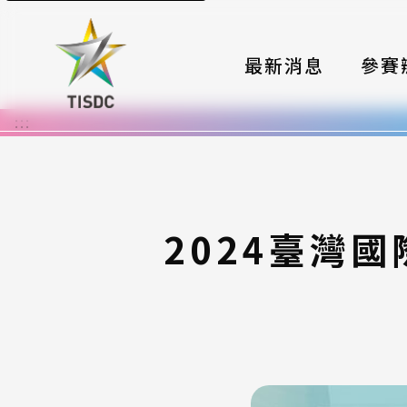
最新消息
參賽
:::
大賽組
國際夥
時程與
2024臺灣
報名格
評選與
簡章與
常見問