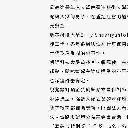
最高榮譽年度大獎由臺灣藝術大學
偷竊入獄的男子，在重返社會的過
元獎金。
明志科技大學Billy Shevriy
體工學，各年齡層與性別皆可使用
世代及族群間的包容性。
朝陽科技大學黃筱宜、賴冠伶、林秀
起點，闡述媳婦在婆家遭受的不平
也深獲評審肯定。
視覺設計類金獎則頒給來自伊朗Semna
鯨魚造型，強調人類丟棄的海洋廢
除了教育部補助獎項，財團法人看
法人電路板環境公益基金會贊助「
「嘉義市特別獎-佳作獎」6名，