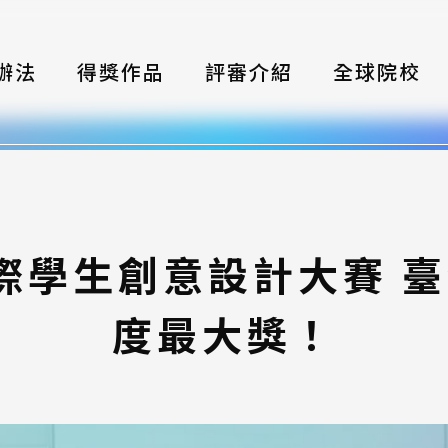
辦法
得獎作品
評審介紹
全球院校
織
伴
類別
國際學生創意設計大賽 
式
度最大獎！
獎項
年鑑
題