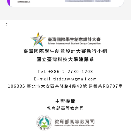
:::
臺灣國際學生創意設計大賽執行小組
國立臺灣科技大學建築系
Tel: +886-2-2730-1208
（另
E-mail:
tisdc.tw@gmail.com
開
106335 臺北市大安區基隆路4段43號 建築系RB707室
新
視
主辦機關
窗）
教育部高等教育司