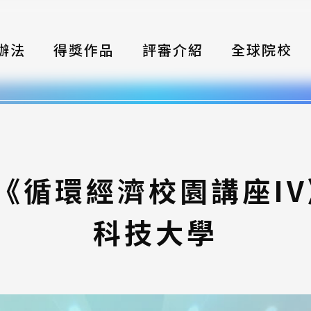
辦法
得獎作品
評審介紹
全球院校
織
伴
類別
DC《循環經濟校園講座IV》
式
科技大學
獎項
年鑑
題