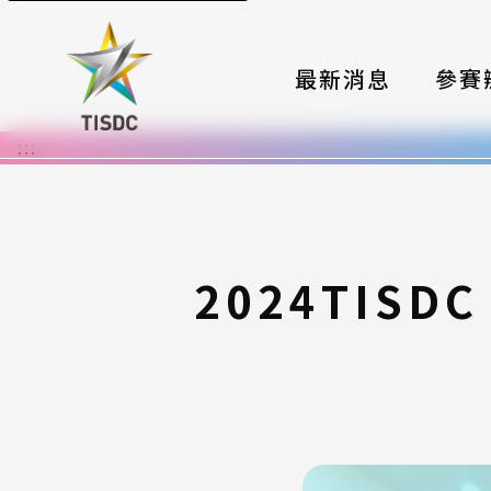
最新消息
參賽
:::
大賽組
國際夥
時程與
2024TIS
報名格
評選與
簡章與
常見問