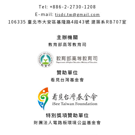
Tel: +886-2-2730-1208
（另
E-mail:
tisdc.tw@gmail.com
開
106335 臺北市大安區基隆路4段43號 建築系RB707室
新
視
主辦機關
窗）
教育部高等教育司
贊助單位
看見台灣基金會
特別獎項贊助單位
財團法人電路板環境公益基金會