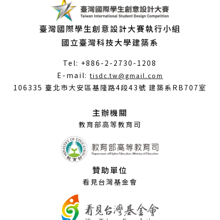
臺灣國際學生創意設計大賽執行小組
國立臺灣科技大學建築系
Tel: +886-2-2730-1208
（另
E-mail:
tisdc.tw@gmail.com
開
106335 臺北市大安區基隆路4段43號 建築系RB707室
新
視
主辦機關
窗）
教育部高等教育司
贊助單位
看見台灣基金會