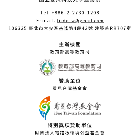
Tel: +886-2-2730-1208
（另
E-mail:
tisdc.tw@gmail.com
開
106335 臺北市大安區基隆路4段43號 建築系RB707室
新
視
主辦機關
窗）
教育部高等教育司
贊助單位
看見台灣基金會
特別獎項贊助單位
財團法人電路板環境公益基金會