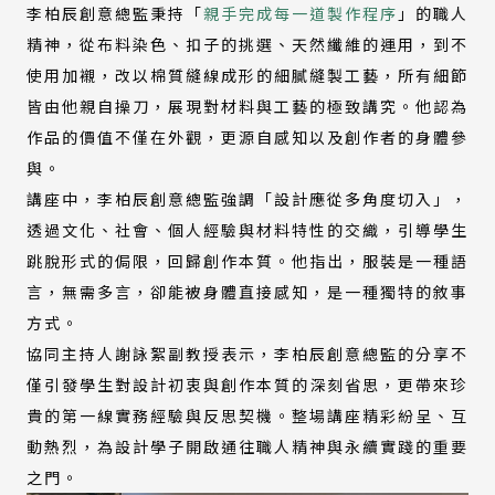
李柏辰創意總監秉持「
親手完成每一道製作程序
」的職人
精神，從布料染色、扣子的挑選、天然纖維的運用，到不
使用加襯，改以棉質縫線成形的細膩縫製工藝，所有細節
皆由他親自操刀，展現對材料與工藝的極致講究。他認為
作品的價值不僅在外觀，更源自感知以及創作者的身體參
與。
講座中，李柏辰創意總監強調「設計應從多角度切入」，
透過文化、社會、個人經驗與材料特性的交織，引導學生
跳脫形式的侷限，回歸創作本質。他指出，服裝是一種語
言，無需多言，卻能被身體直接感知，是一種獨特的敘事
方式。
協同主持人謝詠絮副教授表示，李柏辰創意總監的分享不
僅引發學生對設計初衷與創作本質的深刻省思，更帶來珍
貴的第一線實務經驗與反思契機。整場講座精彩紛呈、互
動熱烈，為設計學子開啟通往職人精神與永續實踐的重要
之門。